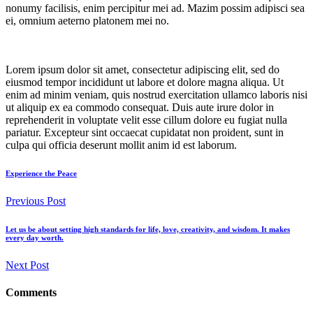
nonumy facilisis, enim percipitur mei ad. Mazim possim adipisci sea
ei, omnium aeterno platonem mei no.
Lorem ipsum dolor sit amet, consectetur adipiscing elit, sed do
eiusmod tempor incididunt ut labore et dolore magna aliqua. Ut
enim ad minim veniam, quis nostrud exercitation ullamco laboris nisi
ut aliquip ex ea commodo consequat. Duis aute irure dolor in
reprehenderit in voluptate velit esse cillum dolore eu fugiat nulla
pariatur. Excepteur sint occaecat cupidatat non proident, sunt in
culpa qui officia deserunt mollit anim id est laborum.
Experience the Peace
Previous Post
Let us be about setting high standards for life, love, creativity, and wisdom. It makes
every day worth.
Next Post
Comments