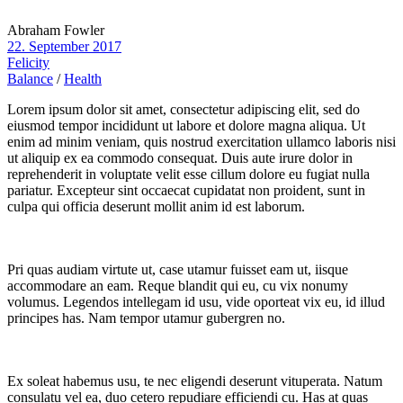
Abraham Fowler
22. September 2017
Felicity
Balance
/
Health
Lorem ipsum dolor sit amet, consectetur adipiscing elit, sed do
eiusmod tempor incididunt ut labore et dolore magna aliqua. Ut
enim ad minim veniam, quis nostrud exercitation ullamco laboris nisi
ut aliquip ex ea commodo consequat. Duis aute irure dolor in
reprehenderit in voluptate velit esse cillum dolore eu fugiat nulla
pariatur. Excepteur sint occaecat cupidatat non proident, sunt in
culpa qui officia deserunt mollit anim id est laborum.
Pri quas audiam virtute ut, case utamur fuisset eam ut, iisque
accommodare an eam. Reque blandit qui eu, cu vix nonumy
volumus. Legendos intellegam id usu, vide oporteat vix eu, id illud
principes has. Nam tempor utamur gubergren no.
Ex soleat habemus usu, te nec eligendi deserunt vituperata. Natum
consulatu vel ea, duo cetero repudiare efficiendi cu. Has at quas